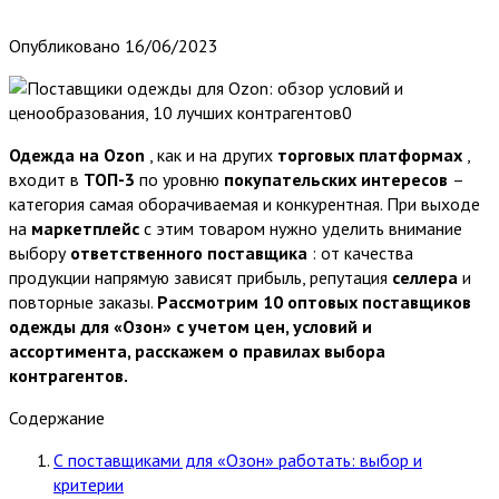
Опубликовано
16/06/2023
Одежда на Ozon
, как и на других
торговых платформах
,
входит в
ТОП-3
по уровню
покупательских интересов
–
категория самая оборачиваемая и конкурентная. При выходе
на
маркетплейс
с этим товаром нужно уделить внимание
выбору
ответственного поставщика
: от качества
продукции напрямую зависят прибыль, репутация
селлера
и
повторные заказы.
Рассмотрим 10 оптовых поставщиков
одежды для «Озон» с учетом цен, условий и
ассортимента, расскажем о правилах выбора
контрагентов.
Содержание
С поставщиками для «Озон» работать: выбор и
критерии