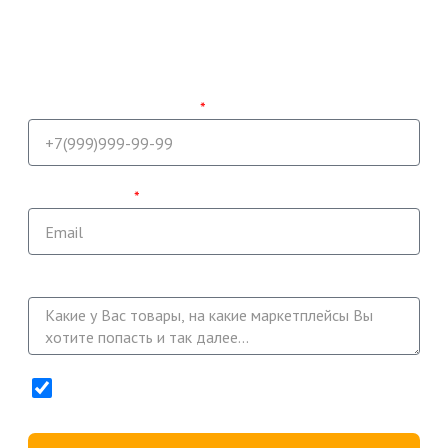
Получить консультацию
Наш специалист свяжется с Вами и проконсультирует по
всем вопросам в ближайшее время.
Напишите ваш телефон
Укажите email
Опишите вашу задачу
Нажимая кнопку "Получить консультацию" Вы
соглашаетесь с
Политикой конфиденциальности