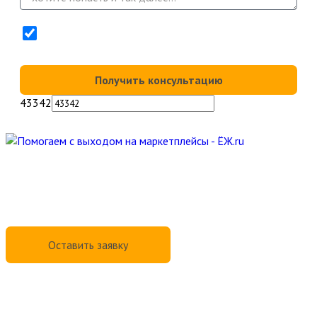
Нажимая кнопку "Получить консультацию" Вы
соглашаетесь с
Политикой конфиденциальности
Получить консультацию
43342
Услуги
Преимущества
Отзывы
Сервис
Контакты
Оставить заявку
Спасибо!
Ваше сообщение отправлено! Менеджер свяжется с