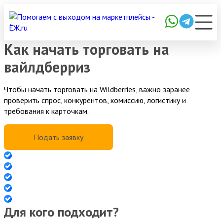
Как начать торговать на
вайлдберриз
Чтобы начать торговать на Wildberries, важно заранее
проверить спрос, конкурентов, комиссию, логистику и
требования к карточкам.
Подать заявку
Создание и оформление магазина с нуля
Полное ведение магазина на маркетплейсах
Индивидуальные услуги (SEO, копирайтинг, инфографика)
Увеличение продаж на маркетплейсах
Работаем с Ozon, Wildberries и Yandex.Market
Для кого подходит?