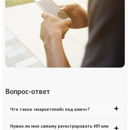
Вопрос-ответ
Что такое «маркетплейс под ключ»?
Это комплексное сопровождение вашего бизнеса на
Нужно ли мне самому регистрировать ИП или
маркетплейсах: от регистрации и настройки личного