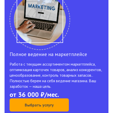
Полное ведение на маркетплейсе
Работа с текущим ассортиментом маркетплейса,
оптимизация карточек товаров, анализ конкурентов,
ценообразование, контроль товарных запасов..
Полностью берем на себя ведение магазина. Ваш
заработок — наша цель.
от 36 000 ₽/мес.
Выбрать услугу