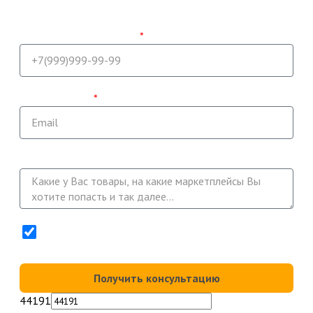
Наш специалист свяжется с Вами и проконсультирует по
всем вопросам в ближайшее время.
Напишите ваш телефон
Укажите email
Опишите вашу задачу
Нажимая кнопку "Получить консультацию" Вы
соглашаетесь с
Политикой конфиденциальности
Получить консультацию
44191