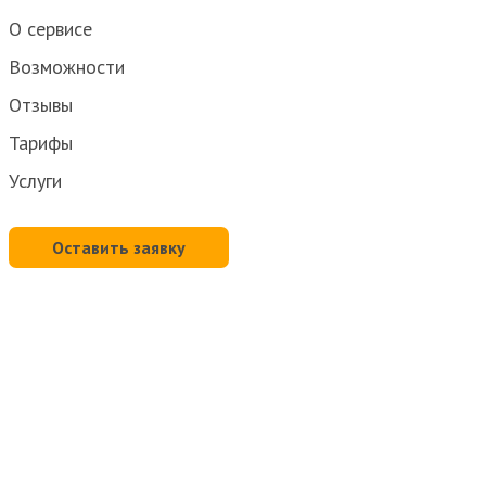
О сервисе
Возможности
Отзывы
Тарифы
Услуги
Оставить заявку
Спасибо!
Ваше сообщение отправлено! Менеджер свяжется с
Вами по указанным контактным данным.
Получить консультацию
Наш специалист свяжется с Вами и проконсультирует по