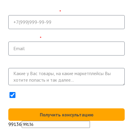
всем вопросам в ближайшее время.
Напишите ваш телефон
Укажите email
Опишите вашу задачу
Нажимая кнопку "Получить консультацию" Вы
соглашаетесь с
Политикой конфиденциальности
Получить консультацию
99136